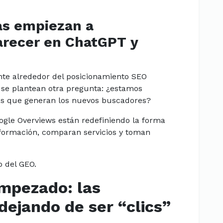
as empiezan a
arecer en ChatGPT y
nte alrededor del posicionamiento SEO
 se plantean otra pregunta: ¿estamos
as que generan los nuevos buscadores?
gle Overviews están redefiniendo la forma
nformación, comparan servicios y toman
o del GEO.
empezado: las
ejando de ser “clics”