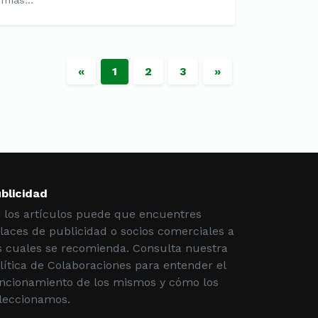
mías...
«
1
2
3
»
blicidad
 los artículos puede que encuentres
laces de publicidad o socios comerciales a
s cuales se recomienda. Consulta nuestra
lítica de Colaboraciones para entender el
ncionamiento de los mismos y cómo los
leccionamos.