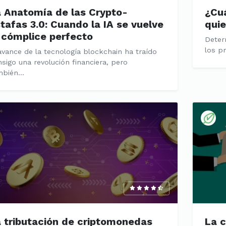
 Anatomía de las Crypto-
¿Cuá
tafas 3.0: Cuando la IA se vuelve
quie
 cómplice perfecto
Determ
los p
avance de la tecnología blockchain ha traído
sigo una revolución financiera, pero
bién...
 tributación de criptomonedas
La c