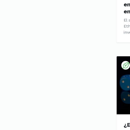
en
en
El 
Et
inv
¿E