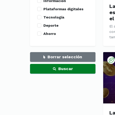
Información
La
Plataformas digitales
es
Tecnología
el
Deporte
El 
con
Ahorro
tam
Borrar selección
Buscar
La