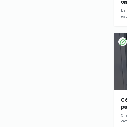
on
Es
est
Có
pa
Gra
vez