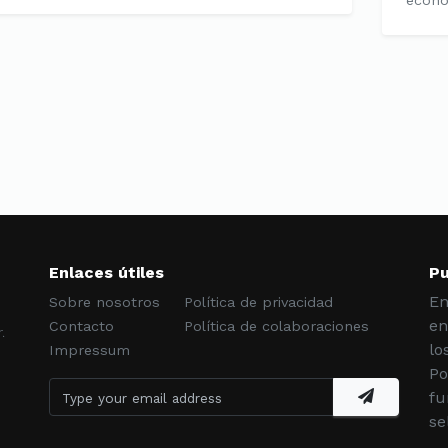
econo
Enlaces útiles
Pu
En
Sobre nosotros
Política de privacidad
e
en
Contacto
Política de colaboraciones
.
lo
Impressum
Po
fu
se