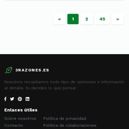
«
1
2
45
»
3RAZONES.ES
Nosotros recopilamos todo tipo de opiniones e información
al detalle, tú decides lo que pensar.
Enlaces útiles
Sobre nosotros
Política de privacidad
Contacto
Política de colaboraciones