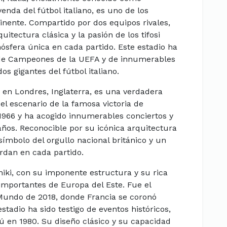
nda del fútbol italiano, es uno de los
nente. Compartido por dos equipos rivales,
quitectura clásica y la pasión de los tifosi
mósfera única en cada partido. Este estadio ha
a de Campeones de la UEFA y de innumerables
s gigantes del fútbol italiano.
 en Londres, Inglaterra, es una verdadera
 el escenario de la famosa victoria de
1966 y ha acogido innumerables conciertos y
 años. Reconocible por su icónica arquitectura
n símbolo del orgullo nacional británico y un
rdan en cada partido.
niki, con su imponente estructura y su rica
 importantes de Europa del Este. Fue el
l Mundo de 2018, donde Francia se coronó
tadio ha sido testigo de eventos históricos,
 en 1980. Su diseño clásico y su capacidad