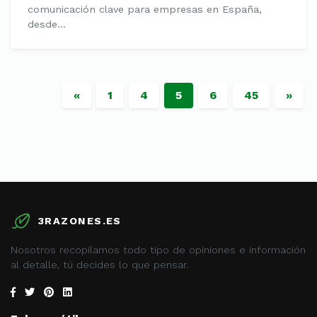
comunicación clave para empresas en España,
desde...
«
1
4
5
6
45
»
3RAZONES.ES
Nosotros recopilamos todo tipo de opiniones e información
al detalle, tú decides lo que pensar.