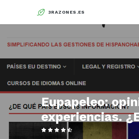
3RAZONES.ES
Eupapeleo: opin
experiencias. ¿E